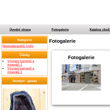
Úvodní strana
Fotogalerie
Katalog zbož
Kategorie
Fotogalerie
Nejprodávanější knihy
Články
Fotogalerie
Význam kamenů a
minerálů 1
Význam kamenů a
minerálů 2
Ametyst - geoda