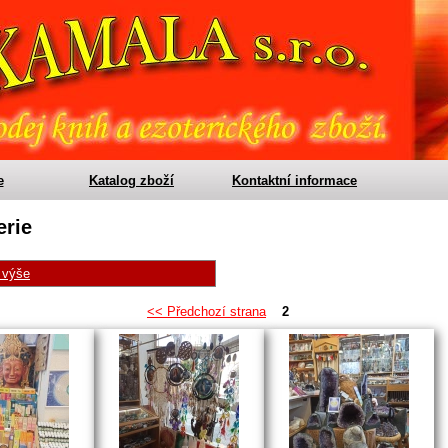
e
Katalog zboží
Kontaktní informace
erie
i výše
<< Předchozí strana
2