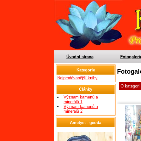
Úvodní strana
Fotogaleri
Kategorie
Fotogal
Nejprodávanější knihy
O kategori
Články
Význam kamenů a
minerálů 1
Význam kamenů a
minerálů 2
Ametyst - geoda