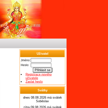
Uživatel
Jméno:
Heslo:
Registrace nového
uživatele
Zaslat heslo
Svátky
dnes 08.08.2026 má svátek
Soběslav
zítra 09.08.2026 má svátek