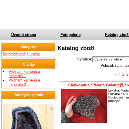
Úvodní strana
Fotogalerie
Katalog zbož
Kategorie
Katalog zboží
Nejprodávanější knihy
Výrobce:
Články
Položek na stra
Význam kamenů a
<<
1
2
minerálů 1
Význam kamenů a
minerálů 2
Chalkopyrit, Sfalerit, Galenit (5,3 
Lokalita: Mada
Bulharsko 5.80
Ametyst - geoda
Dostupnost:
n
prodejně