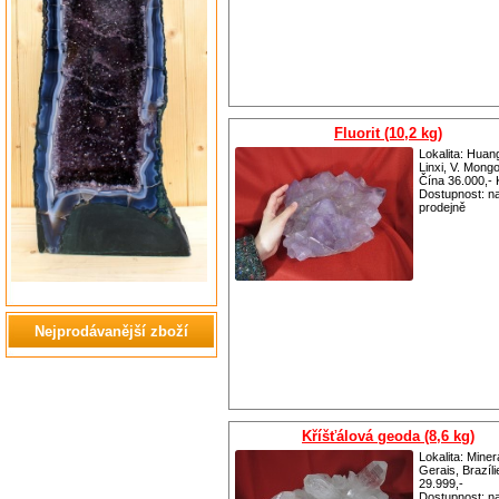
Fluorit (10,2 kg)
Lokalita: Huan
Linxi, V. Mongo
Čína 36.000,- 
Dostupnost:
n
prodejně
Nejprodávanější zboží
Kříšťálová geoda (8,6 kg)
Lokalita: Miner
Gerais, Brazíli
29.999,-
Dostupnost:
n