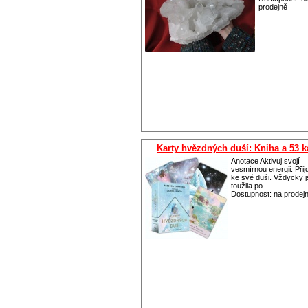
prodejně
Karty hvězdných duší: Kniha a 53 k
Anotace Aktivuj svojí
vesmírnou energii. Při
ke své duši. Vždycky j
toužila po ...
Dostupnost:
na prodej