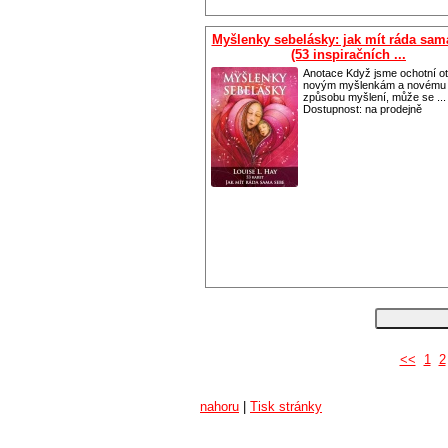
Myšlenky sebelásky: jak mít ráda sam
(53 inspiračních ...
Anotace Když jsme ochotní ot
novým myšlenkám a novému
způsobu myšlení, může se ...
Dostupnost:
na prodejně
<<
1
2
nahoru
|
Tisk stránky