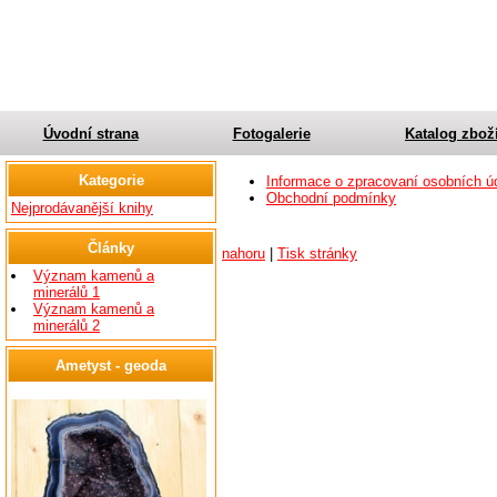
Úvodní strana
Fotogalerie
Katalog zbož
Kategorie
Informace o zpracovaní osobních ú
Obchodní podmínky
Nejprodávanější knihy
Články
nahoru
|
Tisk stránky
Význam kamenů a
minerálů 1
Význam kamenů a
minerálů 2
Ametyst - geoda