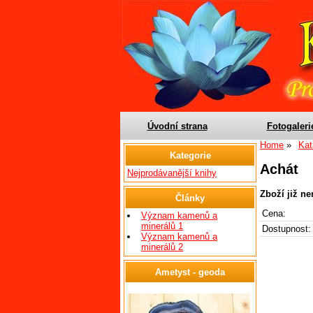
Úvodní strana
Fotogaleri
Home
Kat
Kategorie
Achát
Nejprodávanější knihy
Zboží již n
Články
Cena:
Význam kamenů a
minerálů 1
Dostupnost:
Význam kamenů a
minerálů 2
Ametyst - geoda