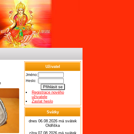
Uživatel
Jméno:
Heslo:
e
Registrace nového
uživatele
Zaslat heslo
Svátky
dnes 06.08.2026 má svátek
Oldřiška
zítra 07.08.2026 má svátek