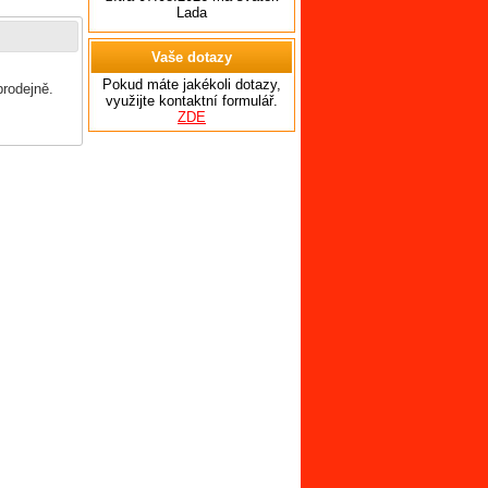
Lada
Vaše dotazy
Pokud máte jakékoli dotazy,
prodejně.
využijte kontaktní formulář.
ZDE