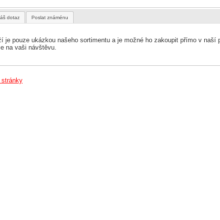
áš dotaz
Poslat známénu
ží je pouze ukázkou našeho sortimentu a je možné ho zakoupit přímo v naší 
e na vaši návštěvu.
 stránky