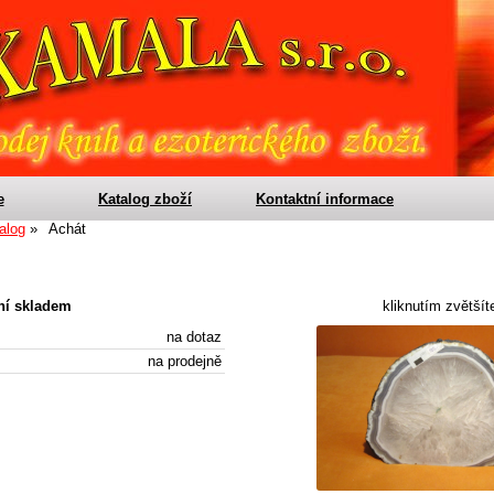
e
Katalog zboží
Kontaktní informace
alog
Achát
ení skladem
kliknutím zvětšít
na dotaz
na prodejně