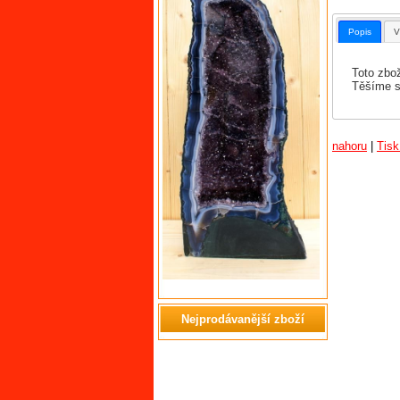
Popis
V
Toto zbo
Těšíme s
nahoru
|
Tisk
Nejprodávanější zboží