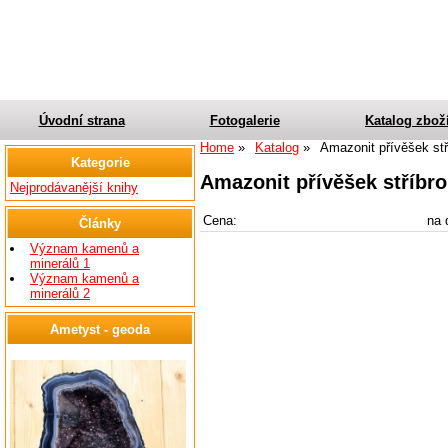
Úvodní strana
Fotogalerie
Katalog zbož
Home
Katalog
Amazonit přívěšek stř
Kategorie
Amazonit přívěšek stříbro
Nejprodávanější knihy
Cena:
na 
Články
Význam kamenů a
minerálů 1
Význam kamenů a
minerálů 2
Ametyst - geoda