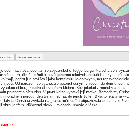
áš dotaz
Poslat známénu
ě je sedmnáct let a pochází ze švýcarského Toggenburgu. Narodila se s výraz
ým vědomím, čímž se řadí k nové generaci mladých evolučních myslitelů, kteř
 vnímají, popisují a prožívají jako komplexitu kvantových, neuropsychologick
lních jevů. Od narození se vyznačuje pozoruhodným vhledem do dění dnešního
vysokou etikou, moudrostí i vnitřním klidem. Bez jakékoliv námahy a zcela p
adu paranormálních vloh. V první knize vypráví její matka, Bernadette, Christ
 mimořádném porodu, dětství a mládí až do jejích 16 let. Byla to léta plná vý
, kdy si Christina zvykala na „trojrozměrnost“ a připravovala se na svoji živo
 ji shrnuje třemi klíčovými slovy – svoboda, pravda a láska.
 stránky