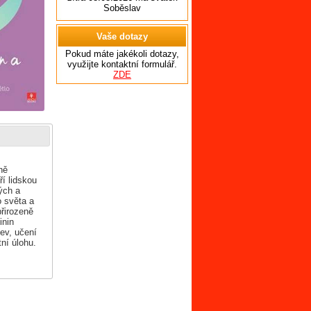
Soběslav
Vaše dotazy
Pokud máte jakékoli dotazy,
využijte kontaktní formulář.
ZDE
ně
í lidskou
ých a
 světa a
řirozeně
inin
zev, učení
tní úlohu.