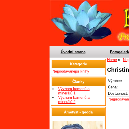
Úvodní strana
Fotogaleri
Home
Nej
Kategorie
Christin
Nejprodávanější knihy
Výrobce:
Články
Cena:
Význam kamenů a
minerálů 1
Dostupnost:
Význam kamenů a
Nejprodávaně
minerálů 2
Ametyst - geoda