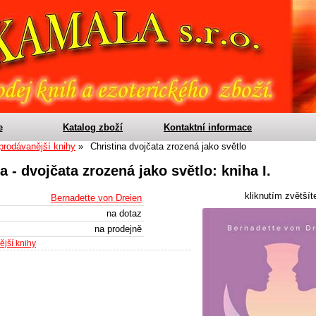
e
Katalog zboží
Kontaktní informace
prodávanější knihy
Christina dvojčata zrozená jako světlo
a - dvojčata zrozená jako světlo: kniha I.
kliknutím zvětšít
Bernadette von Dreien
na dotaz
na prodejně
jší knihy