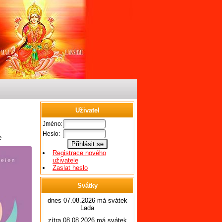
Uživatel
Jméno:
Heslo:
e
Registrace nového
uživatele
Zaslat heslo
Svátky
dnes 07.08.2026 má svátek
Lada
zítra 08.08.2026 má svátek