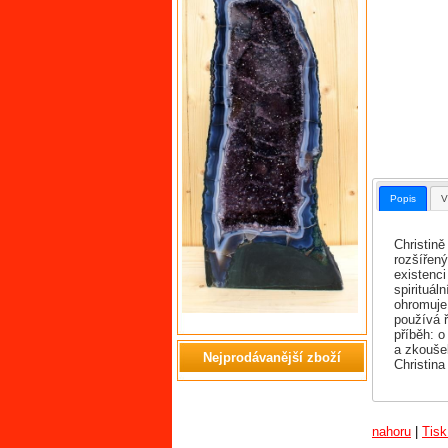
Popis
V
Christin
rozšířen
existenci
spirituá
ohromuje 
používá ř
příběh: o
a zkoušek
Nejprodávanější zboží
Christina
nahoru
|
Tisk