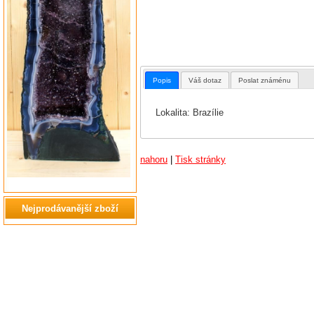
Popis
Váš dotaz
Poslat známénu
Lokalita: Brazílie
nahoru
|
Tisk stránky
Nejprodávanější zboží