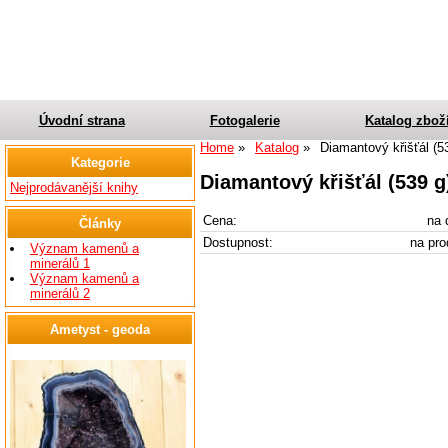
Úvodní strana
Fotogalerie
Katalog zbož
Home
Katalog
Diamantový křišťál (5
Kategorie
Diamantový křišťál (539 g
Nejprodávanější knihy
Cena:
na 
Články
Dostupnost:
na pro
Význam kamenů a
minerálů 1
Význam kamenů a
minerálů 2
Ametyst - geoda