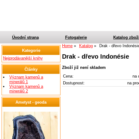
Úvodní strana
Fotogalerie
Katalog zbož
Home
Katalog
Drak - dřevo Indonési
Kategorie
Drak - dřevo Indonésie
Nejprodávanější knihy
Zboží již není skladem
Články
Cena:
na 
Význam kamenů a
minerálů 1
Dostupnost:
na pro
Význam kamenů a
minerálů 2
Ametyst - geoda