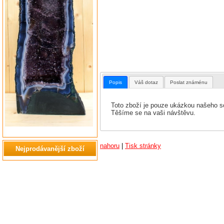
Popis
Váš dotaz
Poslat známénu
Toto zboží je pouze ukázkou našeho so
Těšíme se na vaši návštěvu.
nahoru
|
Tisk stránky
Nejprodávanější zboží