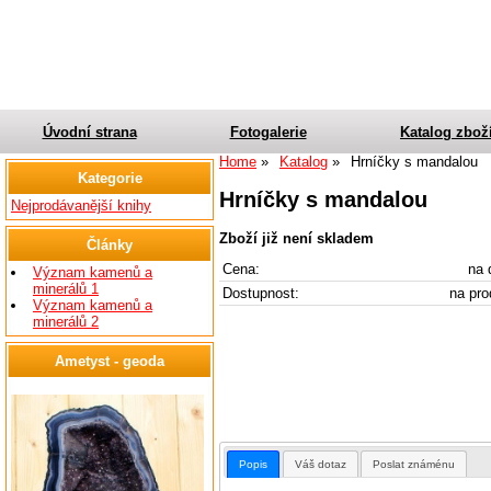
Úvodní strana
Fotogalerie
Katalog zbož
Home
Katalog
Hrníčky s mandalou
Kategorie
Hrníčky s mandalou
Nejprodávanější knihy
Zboží již není skladem
Články
Cena:
na 
Význam kamenů a
minerálů 1
Dostupnost:
na pro
Význam kamenů a
minerálů 2
Ametyst - geoda
Popis
Váš dotaz
Poslat známénu