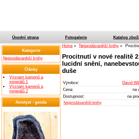
Úvodní strana
Fotogalerie
Katalog zbož
Home
Nejprodávanější knihy
Procitnu
Kategorie
Procitnutí v nové realitě 
Nejprodávanější knihy
lucidní snění, nanebevst
Články
duše
Význam kamenů a
minerálů 1
Výrobce:
David Wi
Význam kamenů a
Cena:
na 
minerálů 2
Dostupnost:
na pro
Ametyst - geoda
Nejprodávanější knihy