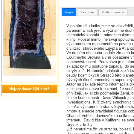
Popis
Váš dotaz
Poslat známénu
V prvním dílu knihy jsme se dozvěděli,
paranormálních jevů a významné duch
telepatický kontakt s mimozemskými a
knihy. Popsal mimo jiné svoji spolup
výzkumníkem monumentů na povrchu Mars
civilizací starověkého Egypta a Atlanti
Ve druhém díle autor nadále zkoumá k
Courtneyho Browna a v ní obsažené vhl
nanebevstoupení. Porovnává je s infor
skládačky mu postupně zapadají do seb
ukrytý klíč. Historické události zakódo
osudy kosmických Strážců této planety
bývalých členů amerických supertajný
Autor na základě těchto informací a 
inteligencí dospívá k poznání, že souč
Nejprodávanější zboží
přihlížejí, jak si zlo podmaňuje Zemi, 
blízké budoucnosti. David Wilcock je 
Investigations, Klíč zvaný synchronici
filmař a výzkumních starověkých civil
hmoty a energie pravidelně figuruje co
Channel Vetřelci dávnověku a celkem v
internetu. David žije v Kalifornii se sv
Úryvek z knihy
„Už nemusíme žít ve strachu, bolesti
Už nejsme ve vesmíru sami, uvízlí n