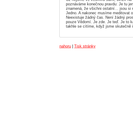
poznáváme konečnou pravdu: Je tu jen 
znamená, že všichni ostatní… jsou si
Jedno. A nakonec musíme meditovat o n
Neexistuje žádný čas. Není žádný pros
pouze Vědomí. Je zde. Je teď. Je to k
takhle se cítíme, když jsme skutečně i
nahoru
|
Tisk stránky