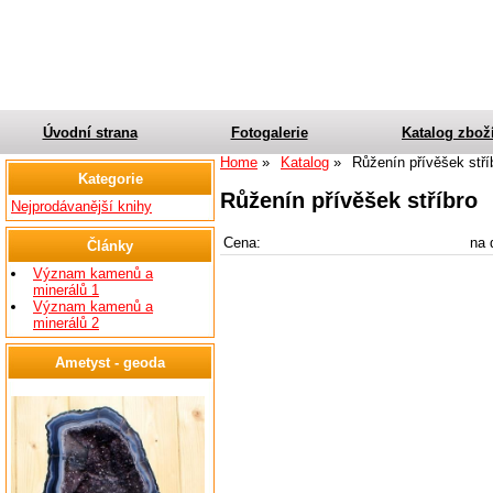
Úvodní strana
Fotogalerie
Katalog zbož
Home
Katalog
Růženín přívěšek stří
Kategorie
Růženín přívěšek stříbro
Nejprodávanější knihy
Cena:
na 
Články
Význam kamenů a
minerálů 1
Význam kamenů a
minerálů 2
Ametyst - geoda