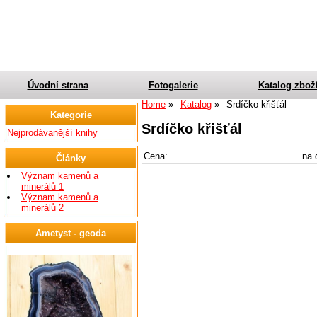
Úvodní strana
Fotogalerie
Katalog zbož
Home
Katalog
Srdíčko křišťál
Kategorie
Srdíčko křišťál
Nejprodávanější knihy
Cena:
na 
Články
Význam kamenů a
minerálů 1
Význam kamenů a
minerálů 2
Ametyst - geoda