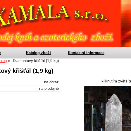
e
Katalog zboží
Kontaktní informace
alog
Diamantový křišťál (1,9 kg)
ový křišťál (1,9 kg)
kliknutím zvětšít
na dotaz
na prodejně