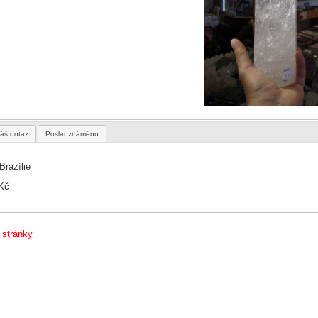
áš dotaz
Poslat známénu
Brazílie
 Kč
 stránky