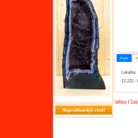
Popis
V
Lokalita: 
12.222,-
nahoru
|
Tisk
Nejprodávanější zboží