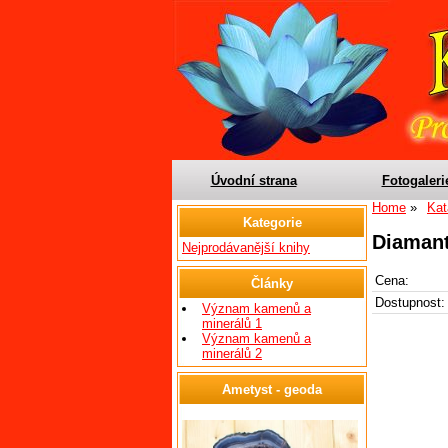
Úvodní strana
Fotogaleri
Home
Kat
Kategorie
Diamant
Nejprodávanější knihy
Cena:
Články
Dostupnost:
Význam kamenů a
minerálů 1
Význam kamenů a
minerálů 2
Ametyst - geoda