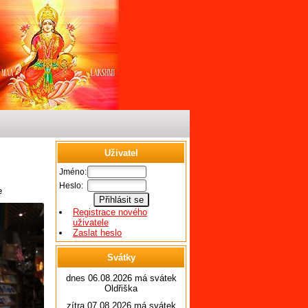
Uživatel
Jméno:
Heslo:
e
Registrace nového
uživatele
Zaslat heslo
Svátky
dnes 06.08.2026 má svátek
Oldřiška
zítra 07.08.2026 má svátek